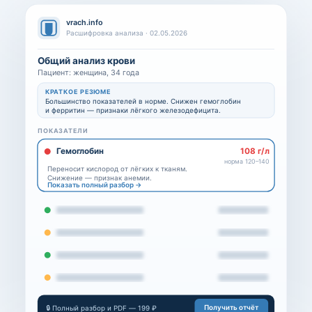
vrach.info
Расшифровка анализа · 02.05.2026
Общий анализ крови
Пациент: женщина, 34 года
КРАТКОЕ РЕЗЮМЕ
Большинство показателей в норме. Снижен гемоглобин
и ферритин — признаки лёгкого железодефицита.
ПОКАЗАТЕЛИ
Гемоглобин
108 г/л
норма 120–140
Переносит кислород от лёгких к тканям.
Снижение — признак анемии.
Показать полный разбор →
Получить отчёт
🔒 Полный разбор и PDF — 199 ₽