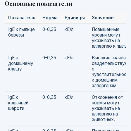
Основные показатели
Показатель
Норма
Единицы
Значение
IgE к пыльце
0-0,35
кЕ/л
Повышенные
березы
уровни могут
указывать на
аллергию к пыльц
IgE к
0-0,35
кЕ/л
Высокие значения
домашнему
свидетельствую
клещу
о
чувствительност
к домашним
аллергенам.
IgE к
0-0,35
кЕ/л
Отклонения от
кошачьей
нормы могут
шерсти
указывать на
аллергию на
животных.