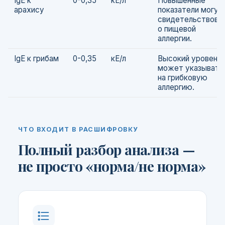
IgE к
0-0,35
кЕ/л
Повышенные
арахису
показатели могут
свидетельствова
о пищевой
аллергии.
IgE к грибам
0-0,35
кЕ/л
Высокий уровень
может указывать
на грибковую
аллергию.
ЧТО ВХОДИТ В РАСШИФРОВКУ
Полный разбор анализа —
не просто «норма/не норма»