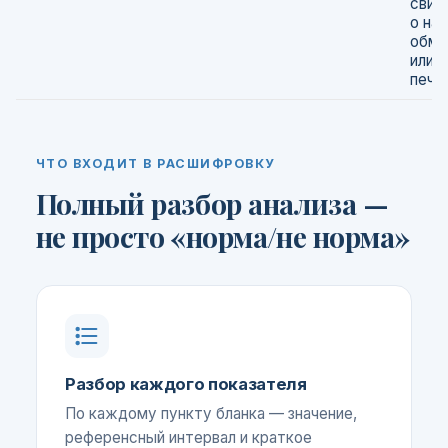
свид
о на
обме
или 
пече
ЧТО ВХОДИТ В РАСШИФРОВКУ
Полный разбор анализа —
не просто «норма/не норма»
Разбор каждого показателя
По каждому пункту бланка — значение,
референсный интервал и краткое