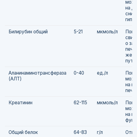
може
на д
сниж
гипо
Билирубин общий
5-21
мкмоль/л
Повы
свид
о за
пече
желч
путе
Аланинаминотрансфераза
0-40
ед./л
Повы
(АЛТ)
може
на п
пече
Креатинин
62-115
мкмоль/л
Повы
може
на н
функ
Общий белок
64-83
г/л
Откл