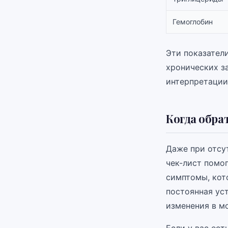
Гемоглобин
Эти показатели
хронических з
интерпретации
Когда обра
Даже при отсу
чек-лист помо
симптомы, кот
постоянная уст
изменения в м