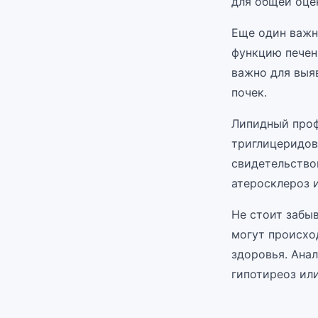
для общей оце
Еще один важн
функцию печени
важно для выя
почек.
Липидный проф
триглицеридов
свидетельство
атеросклероз 
Не стоит забы
могут происхо
здоровья. Ана
гипотиреоз или