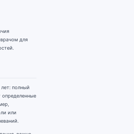
ичия
 врачом для
остей.
 лет: полный
т определенные
мер,
оли или
еваний.