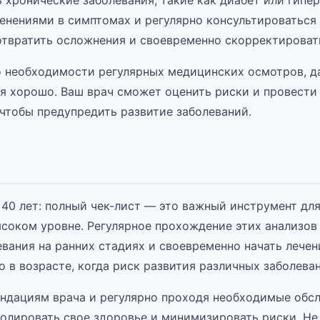
ь хронические заболевания, такие как диабет или гипе
менениями в симптомах и регулярно консультироваться 
твратить осложнения и своевременно скорректировать
о необходимости регулярных медицинских осмотров, д
бя хорошо. Ваш врач сможет оценить риски и провест
 чтобы предупредить развитие заболеваний.
 40 лет: полный чек-лист — это важный инструмент дл
ысоком уровне. Регулярное прохождение этих анализов
вания на ранних стадиях и своевременно начать лечен
 в возрасте, когда риск развития различных заболева
ндациям врача и регулярно проходя необходимые обсл
олировать свое здоровье и минимизировать риски. Не