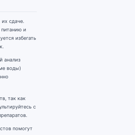
 их сдаче.
 питанию и
уется избегать
к.
й анализ
оме воды)
енно
в, так как
ультируйтесь с
препаратов.
стов помогут