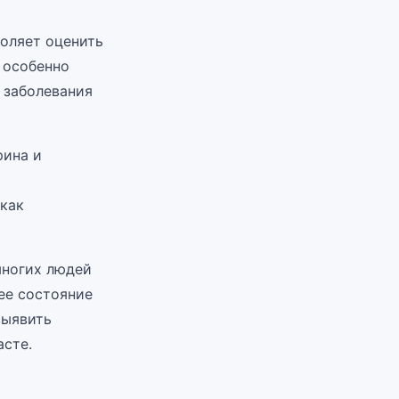
воляет оценить
о особенно
 заболевания
рина и
 как
многих людей
ее состояние
выявить
асте.