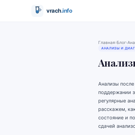
›
›
Главная
Блог
Ана
АНАЛИЗЫ И ДИА
Анализы
Анализы после
поддержании з
регулярные ан
расскажем, ка
состояние и п
сдачей анализ