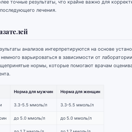
олее точные результаты, что крайне важно для коррект
 последующего лечения.
азателей
зультаты анализов интерпретируются на основе устан
 немного варьироваться в зависимости от лаборатории.
щепринятые нормы, которые помогают врачам оценива
ента.
Норма для мужчин
Норма для женщин
и
3.3-5.5 ммоль/л
3.3-5.5 ммоль/л
рин
до 5.0 ммоль/л
до 5.0 ммоль/л
до 1.7 ммоль/л
до 1.7 ммоль/л