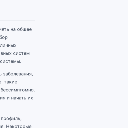
иять на общее
абор
зличных
овных систем
 системы.
 заболевания,
, такие
ь бессимптомно.
ия и начать их
 профиль,
ия. Некоторые