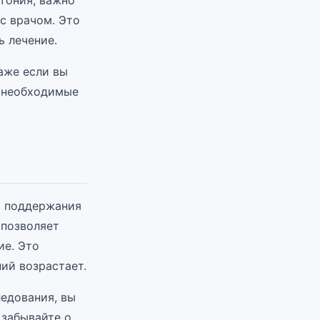
ртония, важно
с врачом. Это
 лечение.
аже если вы
и необходимые
я поддержания
 позволяет
ие. Это
ний возрастает.
едования, вы
 забывайте о