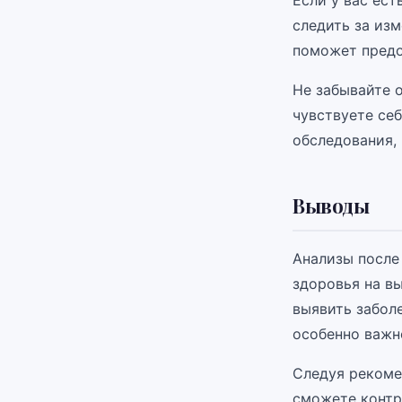
Если у вас ест
следить за из
поможет предо
Не забывайте 
чувствуете се
обследования,
Выводы
Анализы после
здоровья на в
выявить заболе
особенно важно
Следуя рекоме
сможете контр