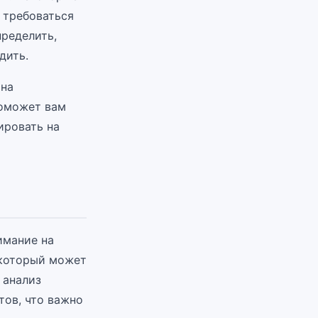
т требоваться
ределить,
дить.
ана
поможет вам
ировать на
имание на
 который может
 анализ
тов, что важно