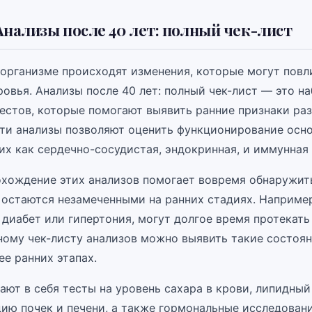
Анализы после 40 лет: полный чек-лист
 организме происходят изменения, которые могут повл
овья. Анализы после 40 лет: полный чек-лист — это н
естов, которые помогают выявить ранние признаки ра
Эти анализы позволяют оценить функционирование осн
их как сердечно-сосудистая, эндокринная, и иммунная
охождение этих анализов помогает вовремя обнаружить
 остаются незамеченными на ранних стадиях. Например
 диабет или гипертония, могут долгое время протекат
ному чек-листу анализов можно выявить такие состоян
ее ранних этапах.
ают в себя тесты на уровень сахара в крови, липидный
цию почек и печени, а также гормональные исследован