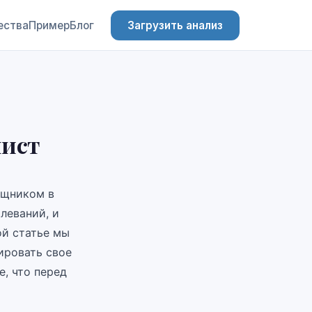
ества
Пример
Блог
Загрузить анализ
лист
ощником в
леваний, и
ой статье мы
ировать свое
, что перед