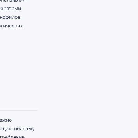
паратами,
инофилов
ргических
важно
ощак, поэтому
отребление