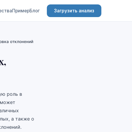
ества
Пример
Блог
Загрузить анализ
овка отклонений
х,
ую роль в
 может
азличных
лых, а также о
клонений.