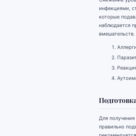
инфекциями, с
которые подав
наблюдается п
вмешательств.
Аллерг
Парази
Реакция
Аутоим
Подготовка
Для получения
правильно под
рекомендуется