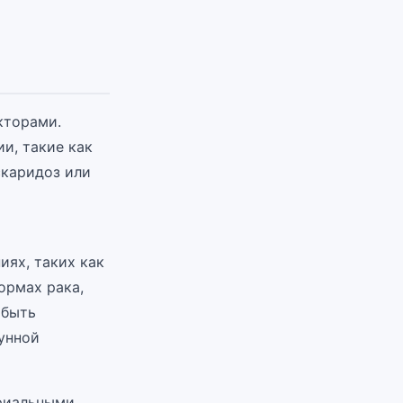
кторами.
и, такие как
скаридоз или
ях, таких как
ормах рака,
 быть
унной
ериальными