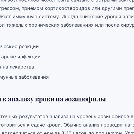
трессом, приемом кортикостероидов или другими пре
ляют иммунную систему. Иногда снижение уровня эоз
ри тяжелых хронических заболеваниях или после хиру
ические реакции
тарные инфекции
 на лекарства
мунные заболевания
 к анализу крови на эозинофилы
 точных результатов анализа на уровень эозинофилов 
готовиться к сдаче крови. Обычно анализ проводят нат
 воздержаться от еды за 8-10 часов до процедуры. Уп