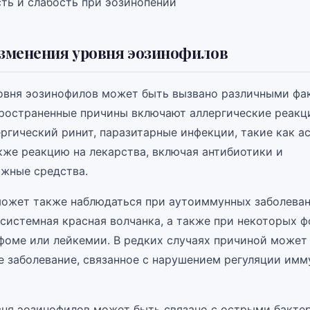
ть и слабость при эозинопении
зменения уровня эозинофилов
вня эозинофилов может быть вызвано различными фа
ространенные причины включают аллергические реакци
ргический ринит, паразитарные инфекции, такие как а
кже реакцию на лекарства, включая антибиотики и
жные средства.
ожет также наблюдаться при аутоиммунных заболевани
 системная красная волчанка, а также при некоторых ф
фоме или лейкемии. В редких случаях причиной может
е заболевание, связанное с нарушением регуляции имм
ня эозинофилов может быть связано с острыми бакт