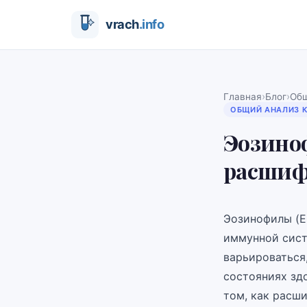
›
›
Главная
Блог
Общ
ОБЩИЙ АНАЛИЗ 
Эозиноф
расшиф
Эозинофилы (E
иммунной сист
варьироваться
состояниях здо
том, как расши