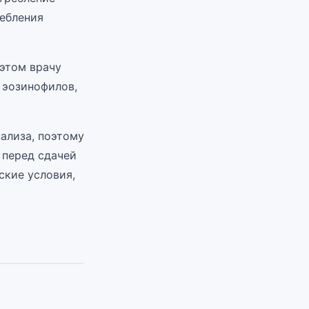
ребления
 этом врачу
 эозинофилов,
нализа, поэтому
 перед сдачей
ские условия,