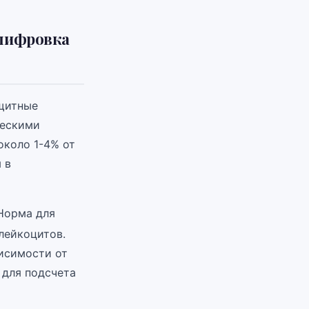
сшифровка
ащитные
ческими
около 1-4% от
 в
Норма для
 лейкоцитов.
висимости от
 для подсчета