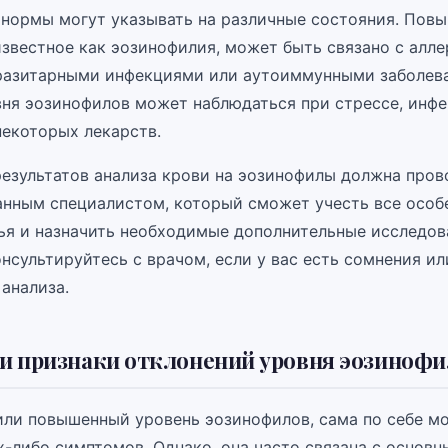
 нормы могут указывать на различные состояния. Пов
известное как эозинофилия, может быть связано с алл
разитарными инфекциями или аутоиммунными заболев
ня эозинофилов может наблюдаться при стрессе, инфе
некоторых лекарств.
езультатов анализа крови на эозинофилы должна пров
нным специалистом, который сможет учесть все особ
ья и назначить необходимые дополнительные исследов
нсультируйтесь с врачом, если у вас есть сомнения и
анализа.
и признаки отклонений уровня эозинофи
или повышенный уровень эозинофилов, сама по себе м
х-либо симптомов. Однако, она часто связана с основ