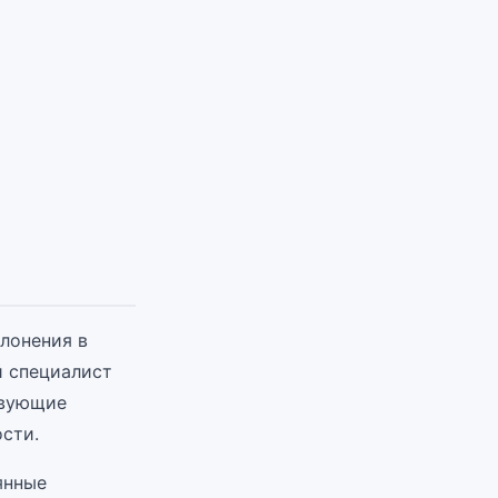
клонения в
й специалист
твующие
сти.
янные