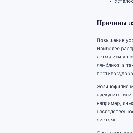
Усталос
Причины и
Повышение уро
Наиболее расп
астма или алле
лямблиоз, а та
противосудоро
Эозинофилия м
васкулиты или
например, лим
наследственно
системы.
Снижение уров