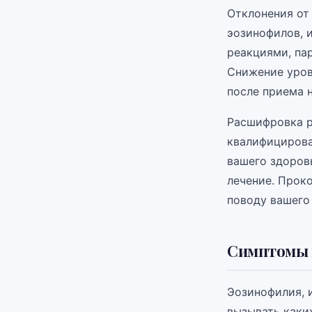
Отклонения от
эозинофилов, 
реакциями, па
Снижение уров
после приема 
Расшифровка р
квалифицирова
вашего здоров
лечение. Проко
поводу вашего 
Симптомы 
Эозинофилия, 
вызывать каки