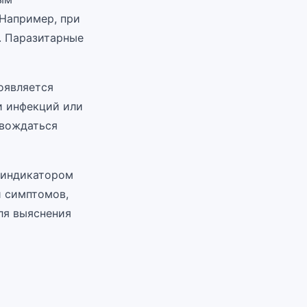
Например, при
к. Паразитарные
оявляется
и инфекций или
овождаться
я индикатором
и симптомов,
ля выяснения