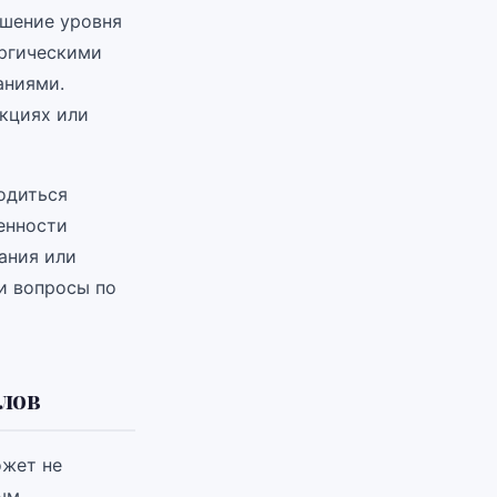
ышение уровня
ергическими
аниями.
кциях или
одиться
енности
ания или
ли вопросы по
лов
ожет не
ным