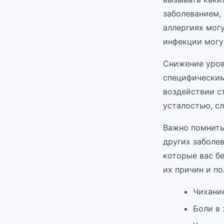
заболеванием,
аллергиях могу
инфекции могу
Снижение уров
специфическим
воздействии с
усталостью, с
Важно помнить
других заболе
которые вас б
их причин и п
Чихание
Боли в