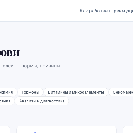
Как работает
Преимущ
рови
ателей — нормы, причины
охимия
Гормоны
Витамины и микроэлементы
Онкомарк
ояния
Анализы и диагностика