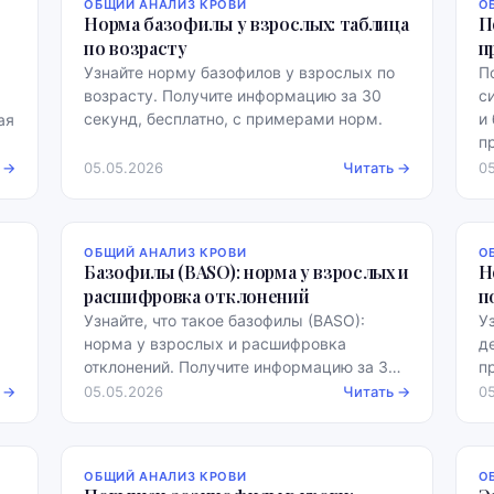
ОБЩИЙ АНАЛИЗ КРОВИ
О
Норма базофилы у взрослых: таблица
П
по возрасту
п
Узнайте норму базофилов у взрослых по
П
возрасту. Получите информацию за 30
с
секунд, бесплатно, с примерами норм.
и
ая
п
 →
05.05.2026
Читать →
0
ОБЩИЙ АНАЛИЗ КРОВИ
О
Базофилы (BASO): норма у взрослых и
Н
расшифровка отклонений
п
Узнайте, что такое базофилы (BASO):
У
норма у взрослых и расшифровка
д
отклонений. Получите информацию за 30
п
секунд, бесплатно, с примерами норм.
в
 →
05.05.2026
Читать →
0
ОБЩИЙ АНАЛИЗ КРОВИ
О