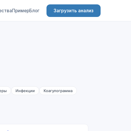
ества
Пример
Блог
Загрузить анализ
еры
Инфекции
Коагулограмма