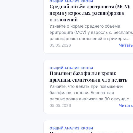
ОБЩИЙ АНАЛИЗ КРОВИ
Средний объём эритроцита (MCV):
норма у взрослых, расшифровка
отклонений
Узнайте о норме среднего объёма
эритроцита (MCV) у взрослых. Бесплатн
расшифровка отклонений и примеры
норм за 30 секунд.
05.05.2026
Читать
ОБЩИЙ АНАЛИЗ КРОВИ
Повышен базофилы в крови:
причины, симптомы и что делать
Узнайте, что делать при повышении
базофилов в крови. Бесплатная
расшифровка анализов за 30 секунд с
примерами норм. Читайте далее!
05.05.2026
Читать
ОБЩИЙ АНАЛИЗ КРОВИ