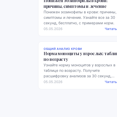
Понижен эозинофилы в крови:
причины, симптомы и лечение
Понижен эозинофилы в крови: причины,
симптомы и лечение. Узнайте все за 30
секунд, бесплатно, с примерами норм.
05.05.2026
Читать
ОБЩИЙ АНАЛИЗ КРОВИ
Норма моноциты у взрослых: табли
по возрасту
Узнайте норму моноцитов у взрослых в
таблице по возрасту. Получите
расшифровку анализов за 30 секунд,
бесплатно, с примерами норм.
05.05.2026
Читать