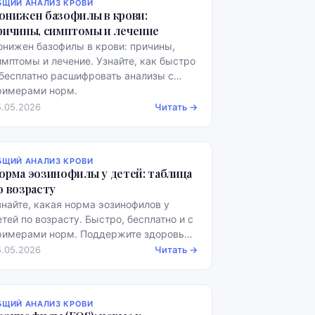
БЩИЙ АНАЛИЗ КРОВИ
онижен базофилы в крови:
ричины, симптомы и лечение
онижен базофилы в крови: причины,
имптомы и лечение. Узнайте, как быстро
 бесплатно расшифровать анализы с
римерами норм.
5.05.2026
Читать →
БЩИЙ АНАЛИЗ КРОВИ
орма эозинофилы у детей: таблица
о возрасту
знайте, какая норма эозинофилов у
етей по возрасту. Быстро, бесплатно и с
римерами норм. Поддержите здоровье
ашего ребенка!
5.05.2026
Читать →
БЩИЙ АНАЛИЗ КРОВИ