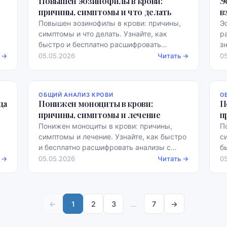
Повышен эозинофилы в крови:
Э
причины, симптомы и что делать
в
Повышен эозинофилы в крови: причины,
Э
симптомы и что делать. Узнайте, как
р
быстро и бесплатно расшифровать
з
анализы с примерами норм.
с
 →
05.05.2026
Читать →
0
ОБЩИЙ АНАЛИЗ КРОВИ
О
ца
Понижен моноциты в крови:
П
причины, симптомы и лечение
п
Понижен моноциты в крови: причины,
П
симптомы и лечение. Узнайте, как быстро
с
и бесплатно расшифровать анализы с
б
примерами норм.
а
 →
05.05.2026
Читать →
0
←
1
2
3
…
7
→