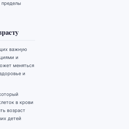
а пределы
зрасту
ющих важную
кциями и
может меняться
 здоровье и
 который
клеток в крови
ть возраст
ших детей