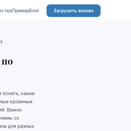
ества
Пример
Блог
Загрузить анализ
ту
 по
 понять, какие
елые кровяные
ий. Важно
блемы со
лов для разных