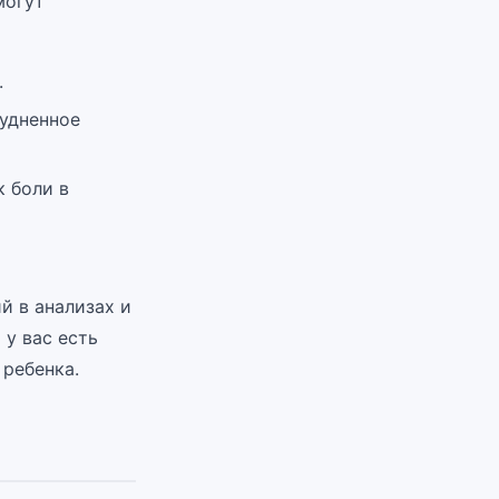
могут
.
рудненное
 боли в
й в анализах и
 у вас есть
 ребенка.