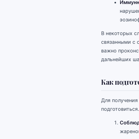
Иммунн
наруше
эозино
В некоторых с
связанными с 
важно проконс
дальнейших ша
Как подгот
Для получения
подготовиться
Соблюд
жареной