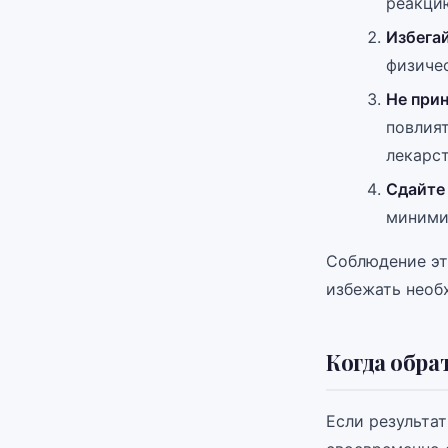
реакци
Избегай
физичес
Не прин
повлият
лекарст
Сдайте
миними
Соблюдение эт
избежать необ
Когда обра
Если результа