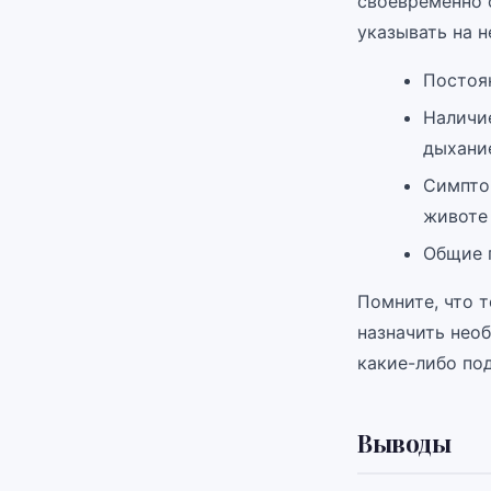
своевременно о
указывать на 
Постоя
Наличие
дыхани
Симпто
животе 
Общие 
Помните, что 
назначить необ
какие-либо по
Выводы