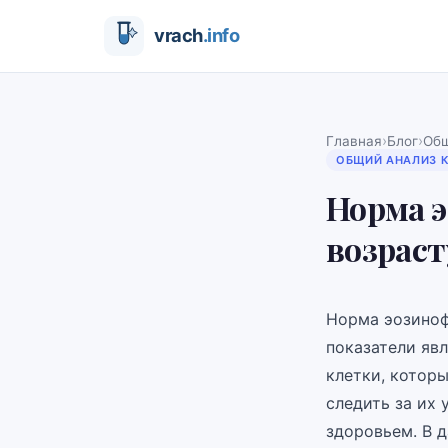
›
›
Главная
Блог
Общ
ОБЩИЙ АНАЛИЗ 
Норма э
возраст
Норма эозиноф
показатели яв
клетки, котор
следить за их
здоровьем. В 