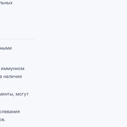
ельных
чными
в иммунном
а наличие
минты, могут
олевания
ов.