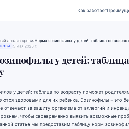
Как работает
Преимущ
›
ий анализ крови
Норма эозинофилы у детей: таблица по возрас
5 мая 2026 г.
КРОВИ
озинофилы у детей: таблица
у
илов у детей: таблица по возрасту поможет родителям
ляются здоровыми для их ребенка. Эозинофилы – это б
ые отвечают за защиту организма от аллергий и инфекц
 уровнем, чтобы своевременно выявить возможные про
данной статье мы предоставим таблицу норм эозинофи