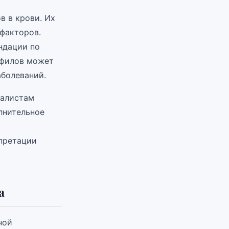
в в крови. Их
 факторов.
ндации по
офилов может
аболеваний.
иалистам
лнительное
рпретации
а
ной