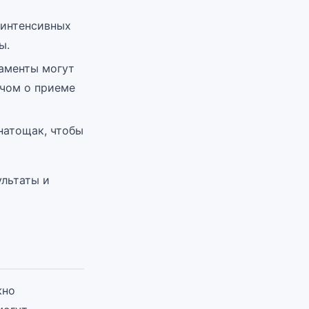
 интенсивных
ы.
аменты могут
ачом о приеме
натощак, чтобы
льтаты и
жно