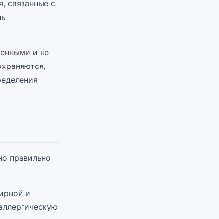
, связанные с
нь
менными и не
охраняются,
ределения
но правильно
жирной и
 аллергическую