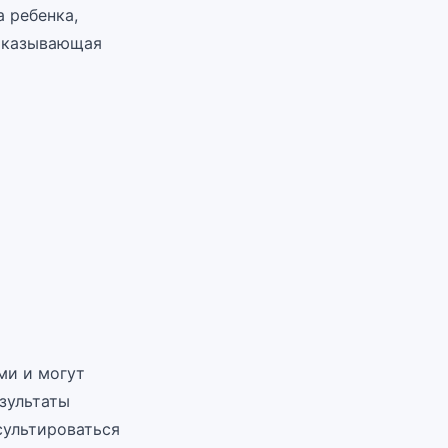
а ребенка,
показывающая
ми и могут
зультаты
сультироваться