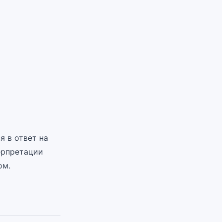
 в ответ на
ерпретации
ом.