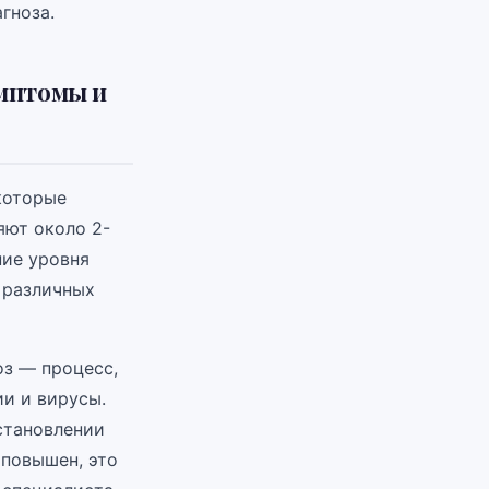
гноза.
имптомы и
которые
яют около 2-
ние уровня
 различных
з — процесс,
ии и вирусы.
становлении
 повышен, это