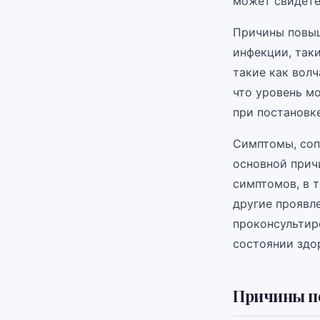
может свидете
Причины повыш
инфекции, так
такие как вол
что уровень м
при постановке
Симптомы, соп
основной прич
симптомов, в т
другие проявл
проконсультиро
состоянии здо
Причины п