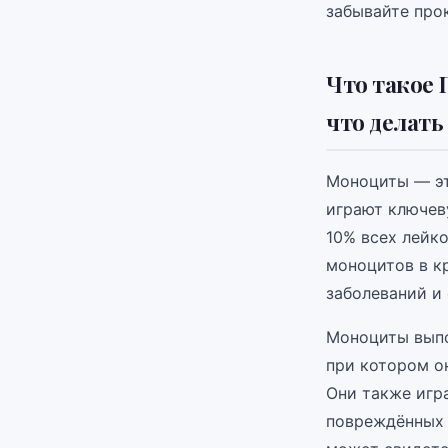
забывайте про
Что такое 
что делать
Моноциты — эт
играют ключев
10% всех лейк
моноцитов в к
заболеваний и
Моноциты выпо
при котором о
Они также игр
повреждённых 