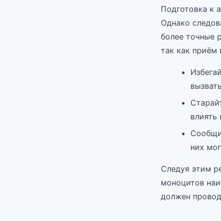
Подготовка к 
Однако следов
более точные р
так как приём
Избегай
вызват
Старай
влиять 
Сообщит
них мог
Следуя этим р
моноцитов наи
должен провод