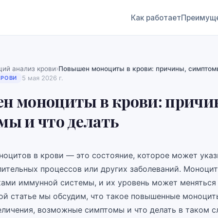
Как работает
Преимущ
›
ий анализ крови
Повышен моноциты в крови: причины, симптомы
5 мая 2026 г.
КРОВИ
н моноциты в крови: причи
ы и что делать
оцитов в крови — это состояние, которое может указ
лительных процессов или других заболеваний. Моноци
ами иммунной системы, и их уровень может меняться
той статье мы обсудим, что такое повышенные моноцит
еличения, возможные симптомы и что делать в таком с