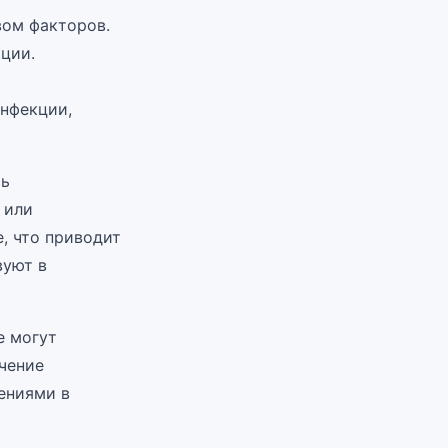
ом факторов.
ции.
нфекции,
ть
 или
, что приводит
вуют в
е могут
чение
ениями в