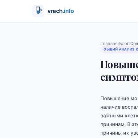
›
›
Главная
Блог
Общ
ОБЩИЙ АНАЛИЗ 
Повыше
симптом
Повышение мон
наличие воспа
важными клетк
причинам. В э
причины их ув