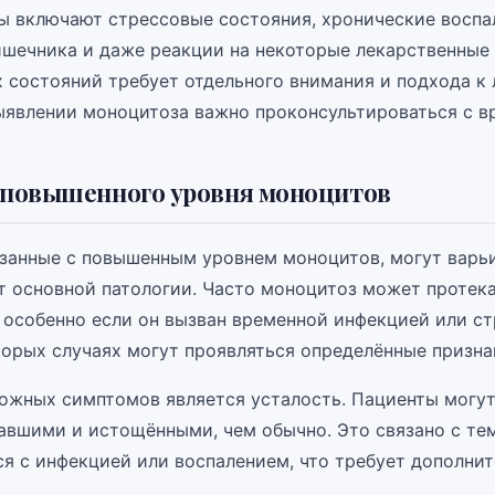
ы включают стрессовые состояния, хронические воспа
ишечника и даже реакции на некоторые лекарственные 
х состояний требует отдельного внимания и подхода к 
ыявлении моноцитоза важно проконсультироваться с в
повышенного уровня моноцитов
занные с повышенным уровнем моноцитов, могут варь
т основной патологии. Часто моноцитоз может протек
 особенно если он вызван временной инфекцией или ст
торых случаях могут проявляться определённые призна
ожных симптомов является усталость. Пациенты могут
тавшими и истощёнными, чем обычно. Это связано с тем
ся с инфекцией или воспалением, что требует дополни