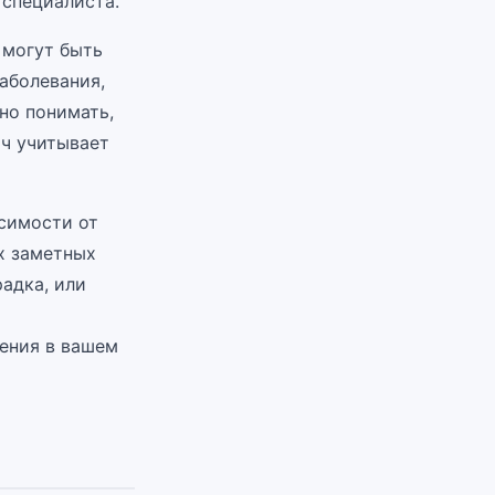
специалиста.
 могут быть
аболевания,
но понимать,
ач учитывает
симости от
х заметных
радка, или
нения в вашем