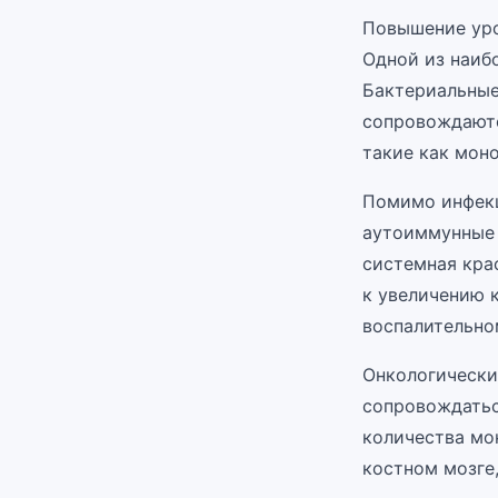
Повышение уро
Одной из наиб
Бактериальные
сопровождаютс
такие как мон
Помимо инфекц
аутоиммунные 
системная кра
к увеличению 
воспалительно
Онкологически
сопровождатьс
количества мо
костном мозге,