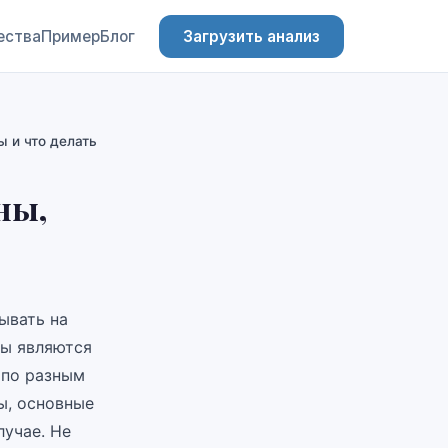
ества
Пример
Блог
Загрузить анализ
 и что делать
ны,
ывать на
ты являются
 по разным
ы, основные
лучае. Не