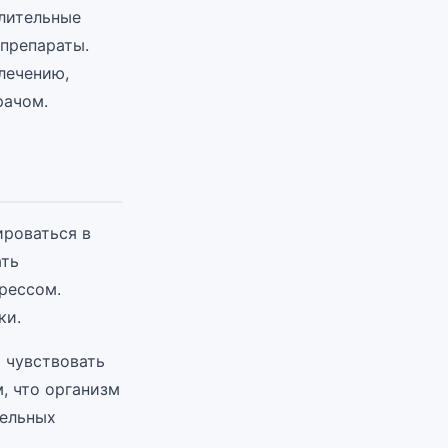
лительные
препараты.
лечению,
рачом.
ироваться в
ать
рессом.
ки.
 чувствовать
, что организм
тельных