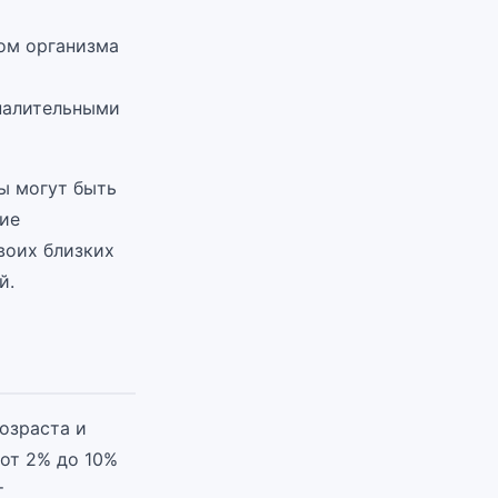
том организма
палительными
мы могут быть
ние
воих близких
й.
озраста и
от 2% до 10%
т