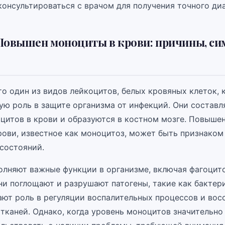
консультироваться с врачом для получения точного диа
Повышен моноциты в крови: причины, с
о один из видов лейкоцитов, белых кровяных клеток, 
ую роль в защите организма от инфекций. Они составл
оцитов в крови и образуются в костном мозге. Повыше
рови, известное как моноцитоз, может быть признаком
 состояний.
лняют важные функции в организме, включая фагоцито
ни поглощают и разрушают патогены, такие как бактер
ают роль в регуляции воспалительных процессов и вос
тканей. Однако, когда уровень моноцитов значительно