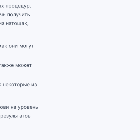
ых процедур.
чь получить
из натощак,
как они могут
 также может
к некоторые из
ови на уровень
 результатов