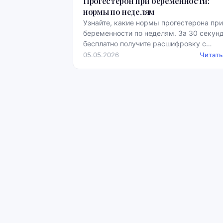
Прогестерон при беременности:
нормы по неделям
Узнайте, какие нормы прогестерона при
беременности по неделям. За 30 секунд
бесплатно получите расшифровку с
примерами норм.
05.05.2026
Читать