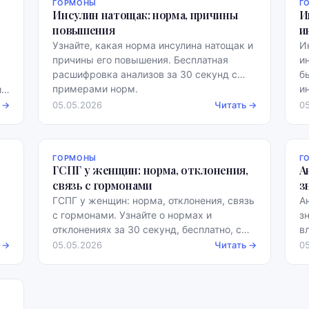
ГОРМОНЫ
Г
Инсулин натощак: норма, причины
И
повышения
и
Узнайте, какая норма инсулина натощак и
И
причины его повышения. Бесплатная
и
расшифровка анализов за 30 секунд с
б
примерами норм.
и
и
н
 →
05.05.2026
Читать →
0
ГОРМОНЫ
Г
ГСПГ у женщин: норма, отклонения,
А
связь с гормонами
з
ГСПГ у женщин: норма, отклонения, связь
А
с гормонами. Узнайте о нормах и
з
отклонениях за 30 секунд, бесплатно, с
в
примерами.
Э
 →
05.05.2026
Читать →
0