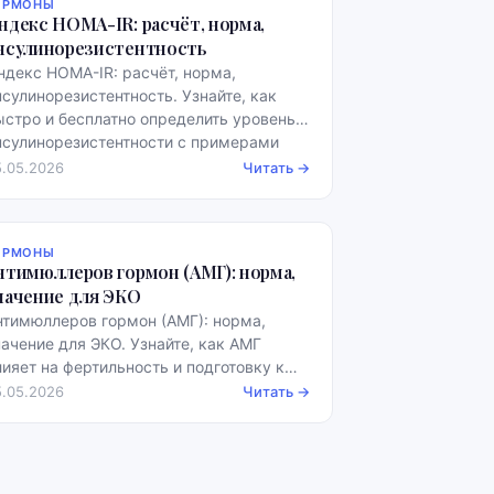
ОРМОНЫ
ндекс HOMA-IR: расчёт, норма,
нсулинорезистентность
ндекс HOMA-IR: расчёт, норма,
нсулинорезистентность. Узнайте, как
ыстро и бесплатно определить уровень
нсулинорезистентности с примерами
орм.
5.05.2026
Читать →
ОРМОНЫ
нтимюллеров гормон (АМГ): норма,
начение для ЭКО
нтимюллеров гормон (АМГ): норма,
начение для ЭКО. Узнайте, как АМГ
лияет на фертильность и подготовку к
КО. Быстрая расшифровка анализов.
5.05.2026
Читать →