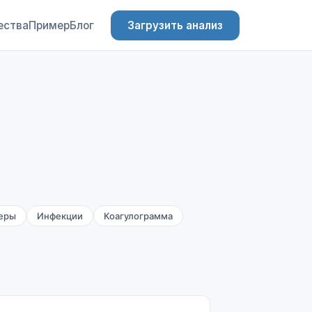
ества
Пример
Блог
Загрузить анализ
еры
Инфекции
Коагулограмма