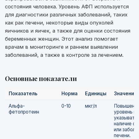
состояния человека. Уровень АФП используется
для диагностики различных заболеваний, таких
как рак печени, некоторые виды опухолей
яичников и яичек, а также для оценки состояния
беременных женщин. Этот анализ помогает
врачам в мониторинге и раннем выявлении
заболеваний, а также в контроле за лечением.
Основные показатели
Показатель
Норма
Единицы
Значение
Альфа-
0-10
мкг/л
Повышенн
фетопротеин
уровень м
указывать 
наличие о
или заболе
печени.