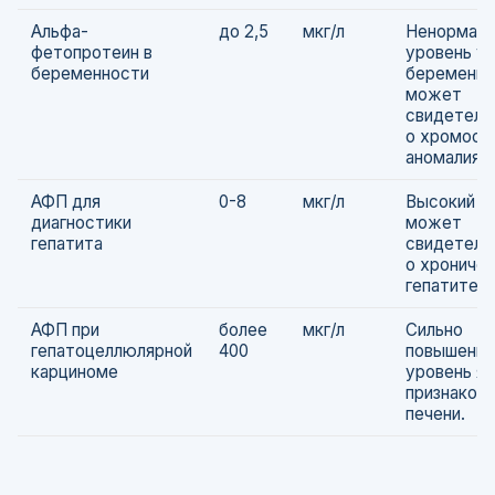
Альфа-
до 2,5
мкг/л
Ненормаль
фетопротеин в
уровень у
беременности
беременн
может
свидетель
о хромосо
аномалиях.
АФП для
0-8
мкг/л
Высокий у
диагностики
может
гепатита
свидетель
о хрониче
гепатите.
АФП при
более
мкг/л
Сильно
гепатоцеллюлярной
400
повышенн
карциноме
уровень я
признаком 
печени.