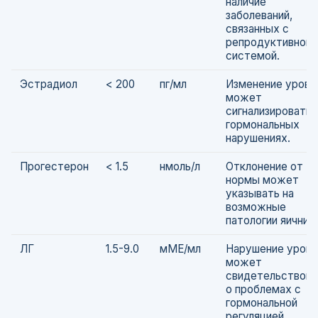
наличие
заболеваний,
связанных с
репродуктивной
системой.
Эстрадиол
< 200
пг/мл
Изменение уровн
может
сигнализировать 
гормональных
нарушениях.
Прогестерон
< 1.5
нмоль/л
Отклонение от
нормы может
указывать на
возможные
патологии яичник
ЛГ
1.5-9.0
мМЕ/мл
Нарушение уровн
может
свидетельствова
о проблемах с
гормональной
регуляцией.