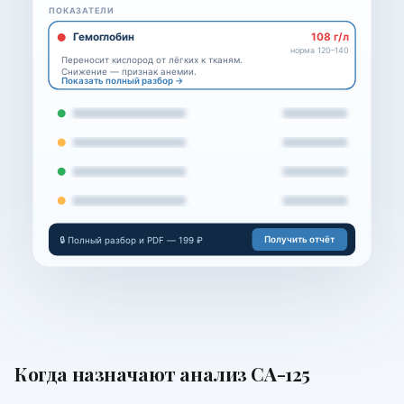
ПОКАЗАТЕЛИ
Гемоглобин
108 г/л
норма 120–140
Переносит кислород от лёгких к тканям.
Снижение — признак анемии.
Показать полный разбор →
Получить отчёт
🔒 Полный разбор и PDF — 199 ₽
Когда назначают
анализ СА-125