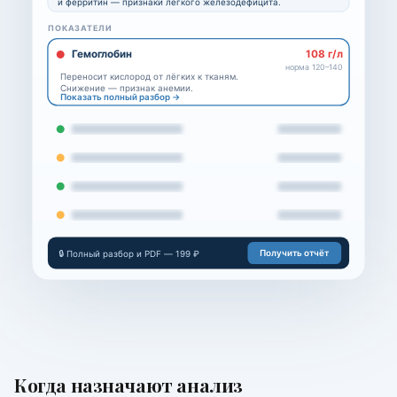
и ферритин — признаки лёгкого железодефицита.
ПОКАЗАТЕЛИ
Гемоглобин
108 г/л
норма 120–140
Переносит кислород от лёгких к тканям.
Снижение — признак анемии.
Показать полный разбор →
Получить отчёт
🔒 Полный разбор и PDF — 199 ₽
Когда назначают
анализ