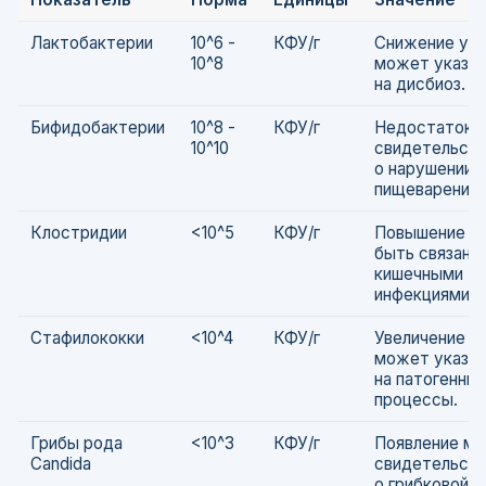
Лактобактерии
10^6 -
КФУ/г
Снижение ур
10^8
может указы
на дисбиоз.
Бифидобактерии
10^8 -
КФУ/г
Недостаток 
10^10
свидетельст
о нарушении
пищеварения.
Клостридии
<10^5
КФУ/г
Повышение м
быть связано
кишечными
инфекциями.
Стафилококки
<10^4
КФУ/г
Увеличение ч
может указы
на патогенны
процессы.
Грибы рода
<10^3
КФУ/г
Появление м
Candida
свидетельст
о грибковой