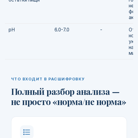
нед
фер
акт
pH
6.0-7.0
-
Отк
нор
ука
нар
мик
ЧТО ВХОДИТ В РАСШИФРОВКУ
Полный разбор анализа —
не просто «норма/не норма»