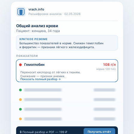
vrach.info
Расшифровка анализа · 02.05.2026
Общий анализ крови
Пациент: женщина, 34 года
КРАТКОЕ РЕЗЮМЕ
Большинство показателей в норме. Снижен гемоглобин
и ферритин — признаки лёгкого железодефицита.
ПОКАЗАТЕЛИ
Гемоглобин
108 г/л
норма 120–140
Переносит кислород от лёгких к тканям.
Снижение — признак анемии.
Показать полный разбор →
Получить отчёт
🔒 Полный разбор и PDF — 199 ₽