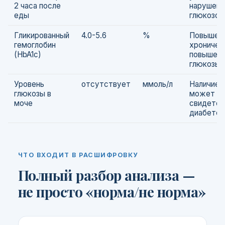
2 часа после
нарушени
еды
глюкозот
Гликированный
4.0-5.6
%
Повышени
гемоглобин
хроничес
(HbA1c)
повышени
глюкозы в
Уровень
отсутствует
ммоль/л
Наличие 
глюкозы в
может
моче
свидетел
диабете.
ЧТО ВХОДИТ В РАСШИФРОВКУ
Полный разбор анализа —
не просто «норма/не норма»