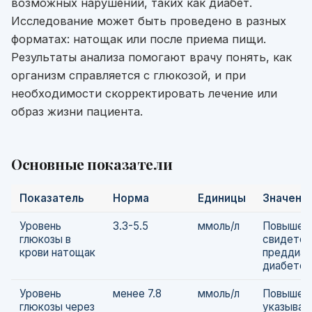
возможных нарушений, таких как диабет.
Исследование может быть проведено в разных
форматах: натощак или после приема пищи.
Результаты анализа помогают врачу понять, как
организм справляется с глюкозой, и при
необходимости скорректировать лечение или
образ жизни пациента.
Основные показатели
Показатель
Норма
Единицы
Значени
Уровень
3.3-5.5
ммоль/л
Повышен
глюкозы в
свидетел
крови натощак
преддиаб
диабете.
Уровень
менее 7.8
ммоль/л
Повышенн
глюкозы через
указываю