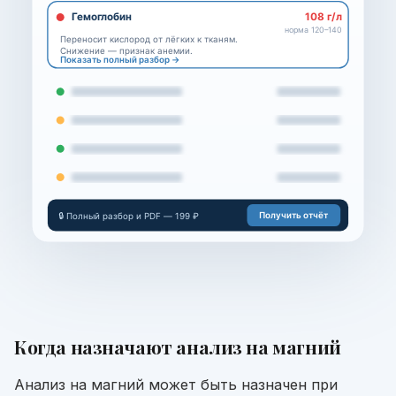
Гемоглобин
108 г/л
норма 120–140
Переносит кислород от лёгких к тканям.
Снижение — признак анемии.
Показать полный разбор →
Получить отчёт
🔒 Полный разбор и PDF — 199 ₽
Когда назначают
анализ на магний
Анализ на магний может быть назначен при