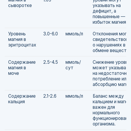
сыворотке
указывать на
дефицит, а
повышенные — на
избыток магния.
Уровень
3.0-6.0
ммоль/л
Отклонения могу
магния в
свидетельствова
эритроцитах
о нарушениях в
обмене веществ.
Содержание
2.5-4.5
ммоль/
Снижение уровня
магния в
сут
может указывать
моче
на недостаточно
потребление или
абсорбцию магни
Содержание
2.1-2.6
ммоль/л
Баланс между
кальция
кальцием и магни
важен для
нормального
функционировани
организма.