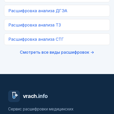
Расшифровка
анализа ДГЭА
Расшифровка
анализа Т3
Расшифровка
анализа СТГ
Смотреть все виды расшифровок →
Сервис расшифровки медицинских