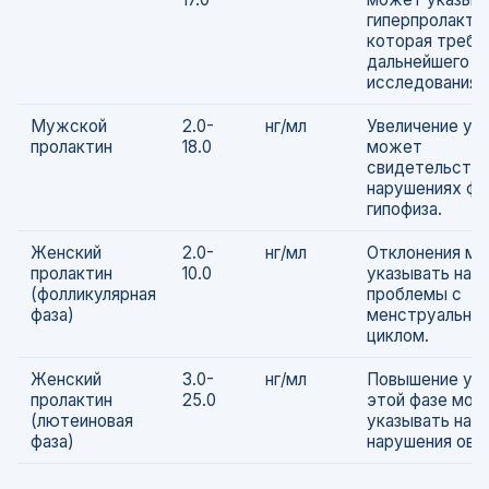
гиперпролакти
которая требу
дальнейшего
исследования.
Мужской
2.0-
нг/мл
Увеличение ур
пролактин
18.0
может
свидетельство
нарушениях фу
гипофиза.
Женский
2.0-
нг/мл
Отклонения мо
пролактин
10.0
указывать на
(фолликулярная
проблемы с
фаза)
менструальны
циклом.
Женский
3.0-
нг/мл
Повышение уро
пролактин
25.0
этой фазе мож
(лютеиновая
указывать на
фаза)
нарушения овул