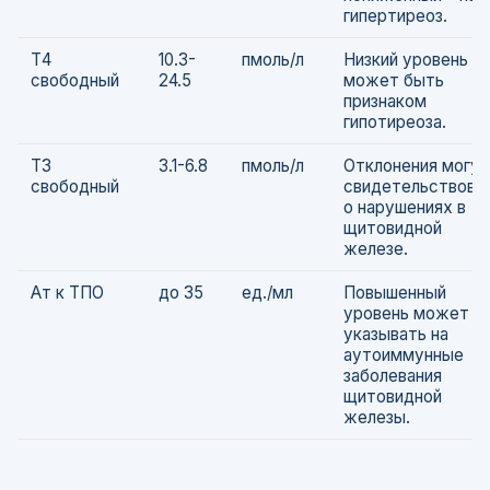
гипертиреоз.
Т4
10.3-
пмоль/л
Низкий уровень
свободный
24.5
может быть
признаком
гипотиреоза.
Т3
3.1-6.8
пмоль/л
Отклонения могут
свободный
свидетельствова
о нарушениях в
щитовидной
железе.
Ат к ТПО
до 35
ед./мл
Повышенный
уровень может
указывать на
аутоиммунные
заболевания
щитовидной
железы.