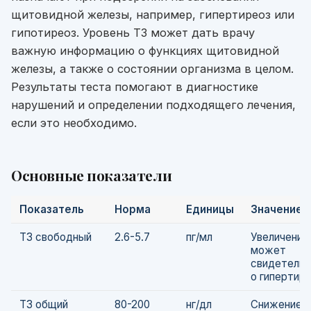
щитовидной железы, например, гипертиреоз или
гипотиреоз. Уровень Т3 может дать врачу
важную информацию о функциях щитовидной
железы, а также о состоянии организма в целом.
Результаты теста помогают в диагностике
нарушений и определении подходящего лечения,
если это необходимо.
Основные показатели
Показатель
Норма
Единицы
Значение
Т3 свободный
2.6-5.7
пг/мл
Увеличение
может
свидетельс
о гипертире
Т3 общий
80-200
нг/дл
Снижение у