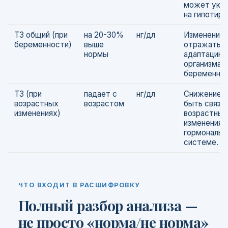
может ука
на гипотире
Т3 общий (при
на 20-30%
нг/дл
Изменения 
беременности)
выше
отражать
нормы
адаптацию
организма к
беременнос
Т3 (при
падает с
нг/дл
Снижение 
возрастных
возрастом
быть связа
изменениях)
возрастны
изменениям
гормональн
системе.
ЧТО ВХОДИТ В РАСШИФРОВКУ
Полный разбор анализа —
не просто «норма/не норма»