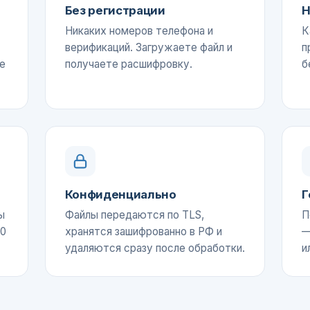
Без регистрации
Н
Никаких номеров телефона и
К
верификаций. Загружаете файл и
п
е
получаете расшифровку.
б
Конфиденциально
Г
ы
Файлы передаются по TLS,
П
60
хранятся зашифрованно в РФ и
—
удаляются сразу после обработки.
и