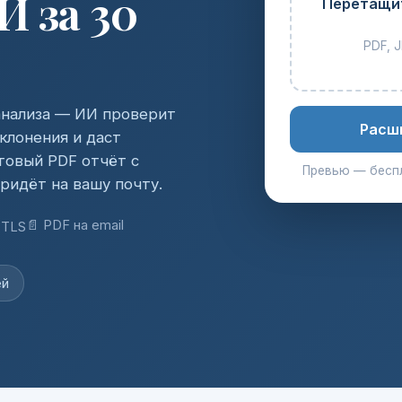
 за 30
Перетащит
PDF, J
 анализа — ИИ проверит
Расш
клонения и даст
товый PDF отчёт с
Превью — беспл
ридёт на вашу почту.
📄 PDF на email
 TLS
ей