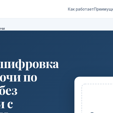
Как работает
Преимущ
очи
сшифровка
очи по
без
и с