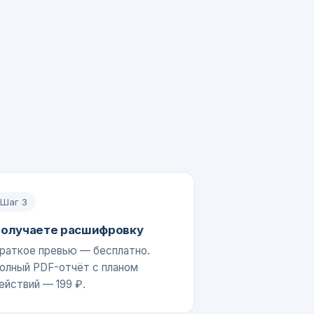
Шаг
3
олучаете расшифровку
раткое превью — бесплатно.
олный PDF-отчёт с планом
ействий — 199 ₽.