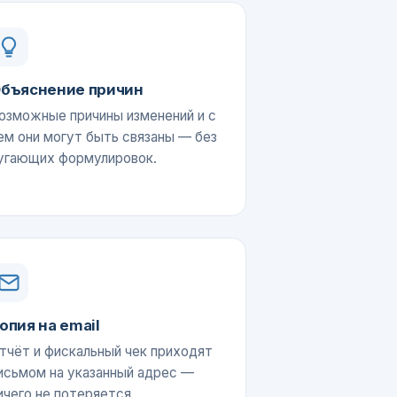
бъяснение причин
озможные причины изменений и с
ем они могут быть связаны — без
угающих формулировок.
опия на email
тчёт и фискальный чек приходят
исьмом на указанный адрес —
ичего не потеряется.