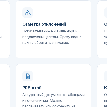
Отметка отклонений
О
Показатели ниже и выше нормы
В
и
подсвечены цветом. Сразу видно,
ч
на что обратить внимание.
п
PDF-отчёт
К
Аккуратный документ с таблицами
О
и пояснениями. Можно
п
распечатать или сохранить на
н