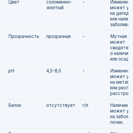
Цвет
соломенно-
-
Изменение
желтый
может ук
на дегидр
или налич
заболеван
Прозрачность
прозрачная
-
Мутная м
может
свидетел
о наличии
или осадка
pH
4,5-8,0
-
Изменени
может ук
на метабо
или респи
расстройс
Белок
отсутствует
г/л
Наличие б
может ук
на заболе
почек.