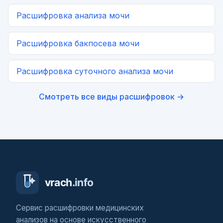
Расшифровка
анализа мочи
Расшифровка
бакпосева мочи
Расшифровка
суточного анализа мочи
Смотреть все виды расшифровок →
Сервис расшифровки медицинских
анализов на основе искусственного