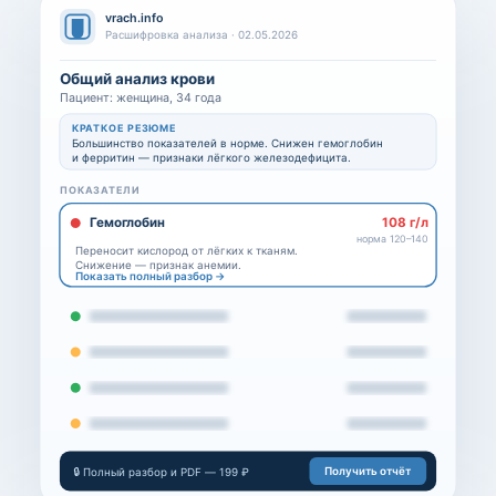
vrach.info
Расшифровка анализа · 02.05.2026
Общий анализ крови
Пациент: женщина, 34 года
КРАТКОЕ РЕЗЮМЕ
Большинство показателей в норме. Снижен гемоглобин
и ферритин — признаки лёгкого железодефицита.
ПОКАЗАТЕЛИ
Гемоглобин
108 г/л
норма 120–140
Переносит кислород от лёгких к тканям.
Снижение — признак анемии.
Показать полный разбор →
Получить отчёт
🔒 Полный разбор и PDF — 199 ₽