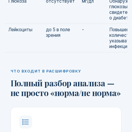
Глюкоза
отсутствует
мг/дл
Обнаруже
глюкозы 
свидетел
о диабете
Лейкоциты
до 5 в поле
-
Повышенн
зрения
количест
указывать
инфекцию
ЧТО ВХОДИТ В РАСШИФРОВКУ
Полный разбор анализа —
не просто «норма/не норма»