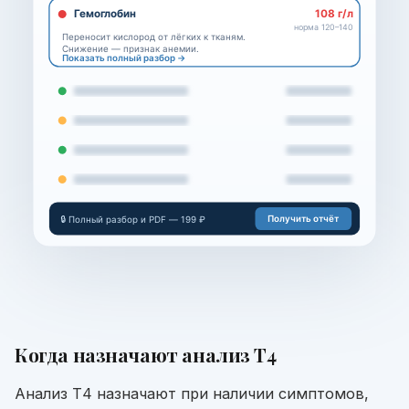
Гемоглобин
108 г/л
норма 120–140
Переносит кислород от лёгких к тканям.
Снижение — признак анемии.
Показать полный разбор →
Получить отчёт
🔒 Полный разбор и PDF — 199 ₽
Когда назначают
анализ Т4
Анализ Т4 назначают при наличии симптомов,