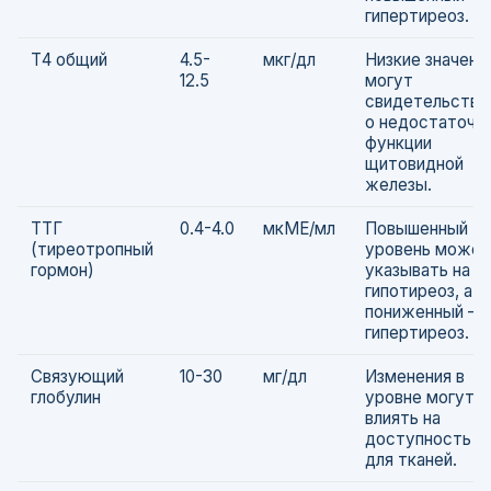
гипертиреоз.
Т4 общий
4.5-
мкг/дл
Низкие значени
12.5
могут
свидетельство
о недостаточн
функции
щитовидной
железы.
ТТГ
0.4-4.0
мкМЕ/мл
Повышенный
(тиреотропный
уровень может
гормон)
указывать на
гипотиреоз, а
пониженный — 
гипертиреоз.
Связующий
10-30
мг/дл
Изменения в
глобулин
уровне могут
влиять на
доступность Т
для тканей.